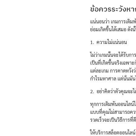
ข้อควรระวังห
แน่นอนว่า เกมการเดิม
ย่อมเกิดขึ้นได้เสมอ ดังนั
1. ความไม่แน่นอน
ไม่ว่าเกมนั้นจะได้รับก
เป็นที่เกิดขึ้นจริงเฉ
แต่ละเกม การคาดหวังว่า
กำไรมหาศาล แต่นั่นมัน
2. อย่าคิดว่าตัวคุณจะไ
ทุกการเดิมพันออนไลน์ไม
แบบที่คุณไม่สามารถควบ
รวดเร็วจะเป็นวิธีการที่ดีท
ให้บริการสล็อตออนไลน์