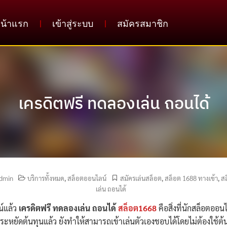
น้าแรก
เข้าสู่ระบบ
สมัครสมาชิก
เครดิตฟรี ทดลองเล่น ถอนได้
dmin
บริการทั้งหมด
,
สล็อตออนไลน์
สมัครเล่นสล็อต
,
สล็อต 1688 ทางเข้า
,
ส
เล่น ถอนได้
น์แล้ว
เครดิตฟรี ทดลองเล่น ถอนได้
สล็อต1668
คือสิ่งที่นักสล็อตออ
ยัดต้นทุนแล้ว ยังทำให้สามารถเข้าเล่นตัวเองชอบได้โดยไม่ต้องใช้ต้