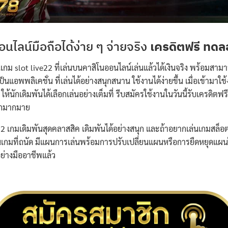
นไลน์มือถือได้ง่าย ๆ จ่ายจริง
เครดิตฟรี ทดล
กม slot live22 ที่เล่นบนคาสิโนออนไลน์เล่นแล้วได้เงินจริง พร้อมสาม
นแอพพลิเคชั่น ที่เล่นได้อย่างสนุกสนาน ใช้งานได้ง่ายขึ้น เมื่อเข้ามาใช
ให้นักเดิมพันได้เลือกเล่นอย่างเต็มที่ รีบสมัครใช้งานในวันนี้รับเครดิตฟ
อีกมากมาย
 เกมเดิมพันสุดคลาสสิค เดิมพันได้อย่างสนุก และถ้าอยากเล่นเกมสล็อตให
เล่นเกมที่ถนัด มีแผนการเล่นพร้อมการปรับเปลี่ยนแผนหรือการยืดหยุดแ
อย่างมืออาชีพแล้ว