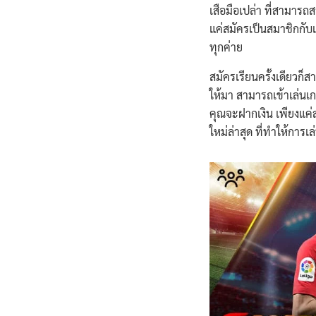
เสือมือเปล่า ที่สามารถสร
แค่สมัครเป็นสมาชิกกับเ
ทุกค่าย
สมัครเรียนครั้งเดียวก็
ให้มา สามารถเข้าเล่นเก
คุณจะฝากเงิน เพียงแค่
ใหม่ล่าสุด ที่ทำให้กา