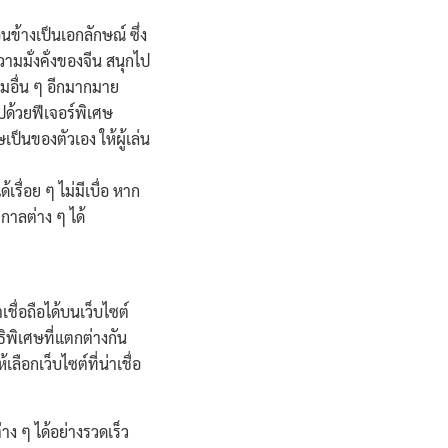
ข้างเป็นเอกลักษณ์ ซึ่ง
ามมั่งคั่งของจีน สนุกไป
มอื่น ๆ อีกมากมาย
ไปด้วยฟีเจอร์พิเศษ
ป็นของตัวเอง ให้ผู้เล่น
รื่อย ๆ ไม่มีเบื่อ หาก
กาลต่าง ๆ ได้
ื่อถือได้บนเว็บไซต์
ธิพิเศษที่แตกต่างกัน
ลือกเว็บไซต์ที่น่าเชื่อ
 ๆ ได้อย่างรวดเร็ว