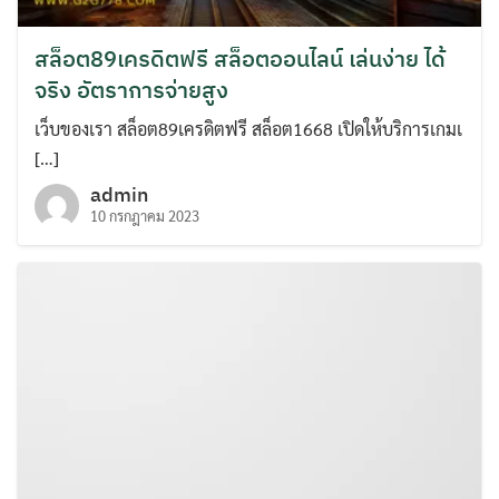
สล็อต89เครดิตฟรี สล็อตออนไลน์ เล่นง่าย ได้
จริง อัตราการจ่ายสูง
เว็บของเรา สล็อต89เครดิตฟรี สล็อต1668 เปิดให้บริการเกมเ
[…]
admin
10 กรกฎาคม 2023