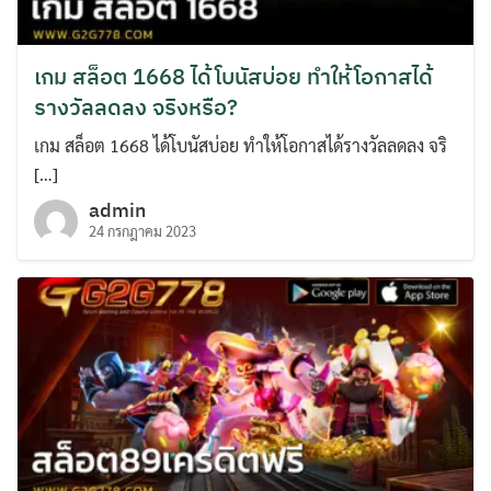
เกม สล็อต 1668 ได้โบนัสบ่อย ทำให้โอกาสได้
รางวัลลดลง จริงหรือ?
เกม สล็อต 1668 ได้โบนัสบ่อย ทำให้โอกาสได้รางวัลลดลง จริ
[…]
admin
24 กรกฎาคม 2023