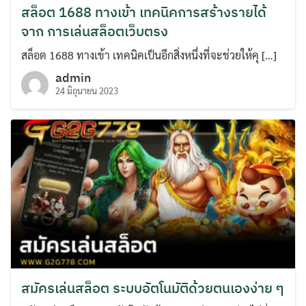
สล็อต 1688 ทางเข้า เทคนิคการสร้างรายได้
จาก การเล่นสล็อตเว็บตรง
สล็อต 1688 ทางเข้า เทคนิคเป็นอีกสิ่งหนึ่งที่จะช่วยให้คุ […]
admin
24 มิถุนายน 2023
สมัครเล่นสล็อต ระบบอัตโนมัติด้วยตนเองง่าย ๆ