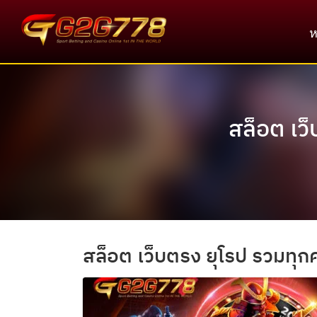
ห
สล็อต เว
สล็อต เว็บตรง ยุโรป รวมทุก