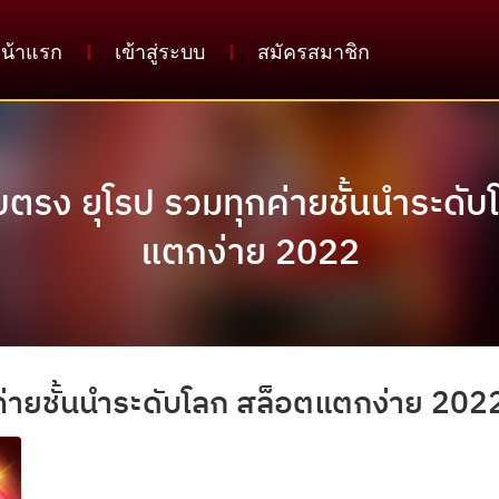
น้าแรก
เข้าสู่ระบบ
สมัครสมาชิก
็บตรง ยุโรป รวมทุกค่ายชั้นนำระดับ
แตกง่าย 2022
ค่ายชั้นนำระดับโลก สล็อตแตกง่าย 202